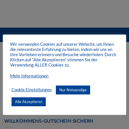
Mit diesem Link können Sie die Schnellansicht des Produktes öffn
Wir verwenden Cookies auf unserer Website, um Ihnen
die relevanteste Erfahrung zu bieten, indem wir uns an
KUNDENSERVICE
Ihre Vorlieben erinnern und Besuche wiederholen. Durch
Klicken auf "Alle Akzeptieren" stimmen Sie der
Verwendung ALLER Cookies zu.
Kontakt
Mehr Informationen
Zahlungsarten
Cookie Einstellungen
Nur Notwendige
Versandkosten
Alle Akzeptieren
Widerrufsrecht
WILLKOMMENS-GUTSCHEIN SICHERN