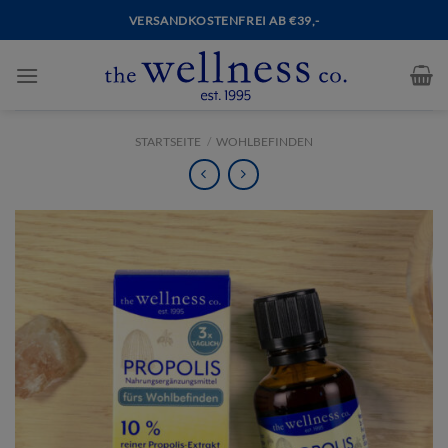
VERSANDKOSTENFREI AB €39,-
STARTSEITE
/
WOHLBEFINDEN
NEXT
PREVIOUS
PRODUCT:
PRODUCT:
TEEBAUMÖL
NIGHT
AND
DAY