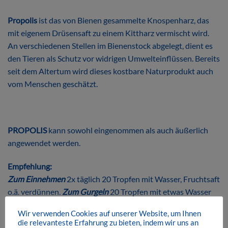
Propolis
ist das von Bienen gesammelte Knospenharz, das
mit eigenem Drüsensaft zu einem Kittharz vermischt wird.
An verschiedenen Stellen im Bienenstock abgelegt, dient es
den Tieren als Schutz vor widrigen Umwelteinflüssen. Bereits
seit dem Altertum wird dieses kostbare Naturprodukt auch
vom Menschen geschätzt.
PROPOLIS
kann sowohl eingenommen als auch äußerlich
angewendet werden.
Empfehlung:
Zum Einnehmen
2x täglich 20 Tropfen mit Wasser, Fruchtsaft
o.ä. verdünnen.
Zum Gurgeln
20 Tropfen mit etwas Wasser
verdünnen.
Wir verwenden Cookies auf unserer Website, um Ihnen
Zur äußerlichen Anwendung
mit Wattestäbchen auftupfen.
die relevanteste Erfahrung zu bieten, indem wir uns an