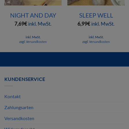
NIGHT AND DAY
SLEEP WELL
7,69
€
inkl. MwSt.
6,99
€
inkl. MwSt.
inkl. MwSt.
inkl. MwSt.
zzgl.
Versandkosten
zzgl.
Versandkosten
Mit diesem Link können Sie die Schnellansicht des Produktes öffn
KUNDENSERVICE
Kontakt
Zahlungsarten
Versandkosten