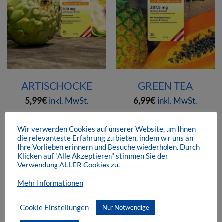
ARTISCHOCKE
GREEN TEA
5,99
€
inkl. MwSt.
6,99
€
inkl. MwSt.
Wir verwenden Cookies auf unserer Website, um Ihnen
inkl. MwSt.
inkl. MwSt.
zzgl.
Versandkosten
zzgl.
Versandkosten
die relevanteste Erfahrung zu bieten, indem wir uns an
Ihre Vorlieben erinnern und Besuche wiederholen. Durch
Klicken auf "Alle Akzeptieren" stimmen Sie der
Verwendung ALLER Cookies zu.
Mehr Informationen
Cookie Einstellungen
Nur Notwendige