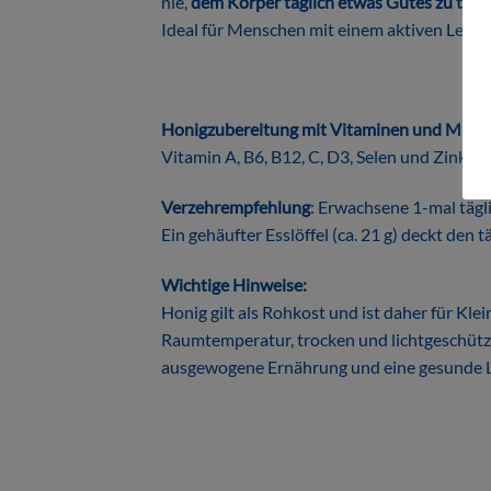
nie,
dem Körper täglich etwas Gutes zu tun.
Ideal für Menschen mit einem aktiven Lebens
Honigzubereitung mit Vitaminen und Miner
Vitamin A, B6, B12, C, D3, Selen und Zink 
Verzehrempfehlung
: Erwachsene 1-mal täglic
Ein gehäufter Esslöffel (ca. 21 g) deckt den
Wichtige Hinweise:
Honig gilt als Rohkost und ist daher für Kl
Raumtemperatur, trocken und lichtgeschütz
ausgewogene Ernährung und eine gesunde L