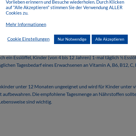
Vorlieben erinnern und Besuche wiederholen. Durch Klicken
auf "Alle Akzeptieren" stimmen Sie der Verwendung ALLER
stil und für die, die ihr Wohlbefinden auf natürliche Weise verb
Cookies zu.
Mehr Informationen
alstoffen, 450g
Cookie Einstellungen
Nur Notwendige
Alle Akzeptieren
tragen zu einer normalen Funktion des Immunsystems bei.
h ein Esslöffel, Kinder (von 4 bis 12 Jahren) 1-mal täglich ½ Esslöf
 täglichen Tagesbedarf eines Erwachsenen an Vitamin A, B6, B12, C, 
einkinder unter 12 Monaten ungeeignet und wird für Kinder unter v
t aufbewahren. Die empfohlene Tagesmenge an Nährstoffen sollte 
ebensweise sind wichtig.