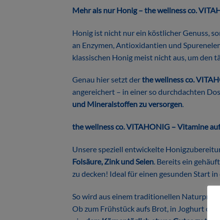
Mehr als nur Honig –
the wellness co. VIT
Honig ist nicht nur ein köstlicher Genuss, s
an Enzymen, Antioxidantien und Spurenelemen
klassischen Honig meist nicht aus, um den t
Genau hier setzt der
the wellness co. VIT
angereichert – in einer so durchdachten Dos
und Mineralstoffen zu versorgen
.
the wellness co. VITAHONIG – Vitamine auf
Unsere speziell entwickelte Honigzubereitun
Folsäure, Zink und Selen
. Bereits ein gehäu
zu decken! Ideal für einen gesunden Start in
So wird aus einem traditionellen Naturproduk
Ob zum Frühstück aufs Brot, in Joghurt oder 