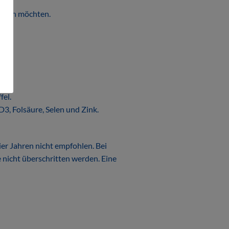
essern möchten.
fel.
D3, Folsäure, Selen und Zink.
ier Jahren nicht empfohlen. Bei
nicht überschritten werden. Eine