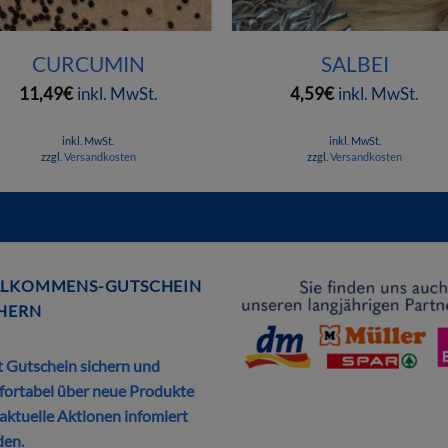
+
CURCUMIN
SALBEI
11,49
€
inkl. MwSt.
4,59
€
inkl. MwSt.
inkl. MwSt.
inkl. MwSt.
zzgl.
Versandkosten
zzgl.
Versandkosten
en.
LLKOMMENS-GUTSCHEIN
CHERN
t Gutschein sichern und
ortabel über neue Produkte
aktuelle Aktionen infomiert
den.