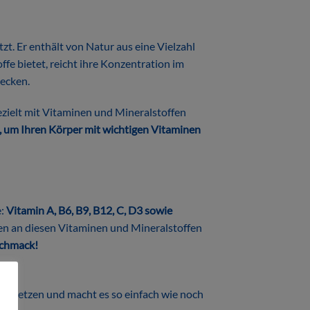
zt. Er enthält von Natur aus eine Vielzahl
e bietet, reicht ihre Konzentration im
decken.
zielt mit Vitaminen und Mineralstoffen
ht, um Ihren Körper mit wichtigen Vitaminen
e:
Vitamin A, B6, B9, B12, C, D3 sowie
enen an diesen Vitaminen und Mineralstoffen
schmack!
g einsetzen und macht es so einfach wie noch