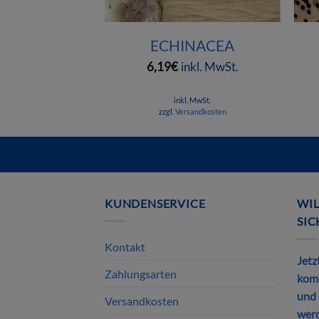
+
+
SENG
ECHINACEA
nkl. MwSt.
6,19
€
inkl. MwSt.
. MwSt.
inkl. MwSt.
sandkosten
zzgl.
Versandkosten
Mit diesem Link können Sie die Schnellansicht des Produktes öffn
KUNDENSERVICE
WI
SI
Kontakt
Jetz
Zahlungsarten
komf
und 
Versandkosten
wer