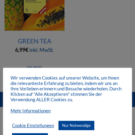
GREEN TEA
6,99
€
inkl. MwSt.
inkl. MwSt.
zzgl.
Versandkosten
Wir verwenden Cookies auf unserer Website, um Ihnen
die relevanteste Erfahrung zu bieten, indem wir uns an
Ihre Vorlieben erinnern und Besuche wiederholen. Durch
Klicken auf "Alle Akzeptieren" stimmen Sie der
Mit diesem Link können Sie die Schnellansicht des Produktes öffn
Verwendung ALLER Cookies zu.
Mehr Informationen
KUNDENSERVICE
Cookie Einstellungen
Nur Notwendige