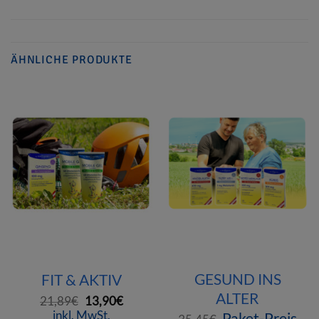
ÄHNLICHE PRODUKTE
GESUND INS
FIT & AKTIV
ALTER
Ursprünglicher
Aktueller
21,89
€
13,90
€
Preis
Regular
Preis
inkl. MwSt.
Ursprüngliche
Paket-Preis