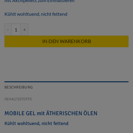
mit Aktivpellets zum Einmassieren
Kühlt wohltuend, nicht fettend
MOBILE GEL mit ÄTHERISCHEN ÖLEN Menge
Alternative:
IN DEN WARENKORB
BESCHREIBUNG
INHALTSSTOFFE
MOBILE GEL mit ÄTHERISCHEN ÖLEN
Kühlt wohltuend, nicht fettend