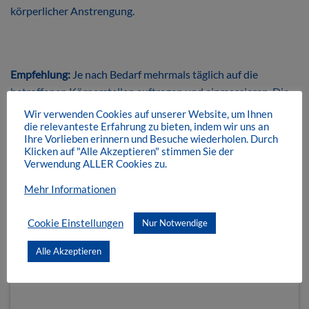
körperlicher Anstrengung.
Empfehlung:
Je nach Bedarf mehrmals täglich auf die
betroffenen Körperstellen auftragen und einmassieren. Die
wohltuende Wirkung setzt sofort ein.
Wir verwenden Cookies auf unserer Website, um Ihnen
die relevanteste Erfahrung zu bieten, indem wir uns an
Ihre Vorlieben erinnern und Besuche wiederholen. Durch
Inhalt:
100 ml Gel
Klicken auf "Alle Akzeptieren" stimmen Sie der
Verwendung ALLER Cookies zu.
Mehr Informationen
Mein Trainings-Must-Have und damit immer mit
Cookie Einstellungen
Nur Notwendige
dabei. Hilft mir bei der Regeneration nach einem
intensiven Training oder einem langen Tag. Zieht
Alle Akzeptieren
super ein und kühlt angenehm. Ich empfehle es
regelmäßig weiter.