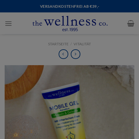
VERSANDKOSTENFREI AB €39,-
STARTSEITE
/
VITALITÄT
NEXT
PREVIOUS
PRODUCT:
PRODUCT:
GESUND
ENERGY
INS
FORMULA
ALTER